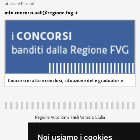
utilizzare l'e-mail
info.concorsi.aall@regione.fvg.it
Concorsi in atto e conclusi, situazione delle graduatorie
Regione Autonoma Friuli Venezia Giulia
c.f. 80014930327; p.iva 00526040324
piazza Unità d'Italia 1 Trieste
Noi usiamo i cookies
+39 040 3771111