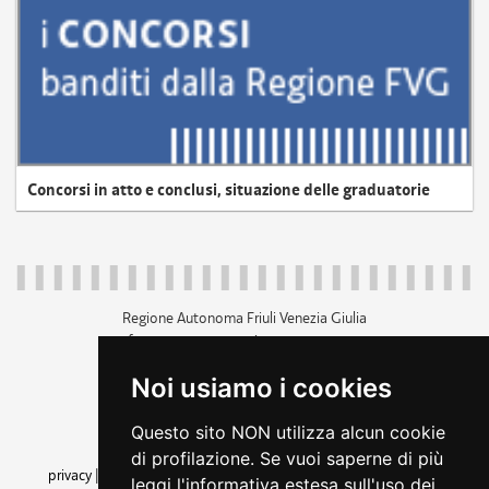
Concorsi in atto e conclusi, situazione delle graduatorie
Regione Autonoma Friuli Venezia Giulia
c.f. 80014930327; p.iva 00526040324
piazza Unità d'Italia 1 Trieste
Noi usiamo i cookies
+39 040 3771111
regione.friuliveneziagiulia@certregione.fvg.it
Questo sito NON utilizza alcun cookie
amministrazione trasparente
di profilazione. Se vuoi saperne di più
privacy
|
cookie
|
note legali
|
accessibilità
|
rss
|
dichiarazione di
leggi l'informativa estesa sull'uso dei