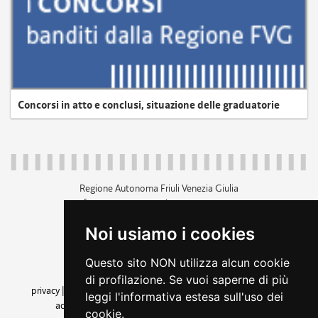
Concorsi in atto e conclusi, situazione delle graduatorie
Regione Autonoma Friuli Venezia Giulia
c.f. 80014930327; p.iva 00526040324
piazza Unità d'Italia 1 Trieste
Noi usiamo i cookies
+39 040 3771111
regione.friuliveneziagiulia@certregione.fvg.it
Questo sito NON utilizza alcun cookie
amministrazione trasparente
di profilazione. Se vuoi saperne di più
privacy
|
cookie
|
note legali
|
accessibilità
|
rss
|
dichiarazione di
leggi l'informativa estesa sull'uso dei
accessibilità
|
feedback
|
cambio preferenze cookie
cookie.