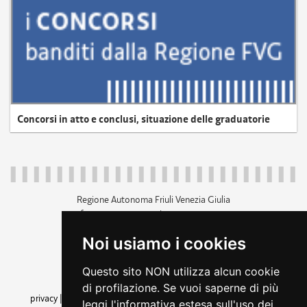
Concorsi in atto e conclusi, situazione delle graduatorie
Regione Autonoma Friuli Venezia Giulia
c.f. 80014930327; p.iva 00526040324
piazza Unità d'Italia 1 Trieste
Noi usiamo i cookies
+39 040 3771111
regione.friuliveneziagiulia@certregione.fvg.it
Questo sito NON utilizza alcun cookie
amministrazione trasparente
di profilazione. Se vuoi saperne di più
privacy
|
cookie
|
note legali
|
accessibilità
|
rss
|
dichiarazione di
leggi l'informativa estesa sull'uso dei