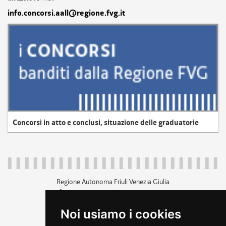
info.concorsi.aall@regione.fvg.it
Concorsi in atto e conclusi, situazione delle graduatorie
Regione Autonoma Friuli Venezia Giulia
c.f. 80014930327; p.iva 00526040324
piazza Unità d'Italia 1 Trieste
Noi usiamo i cookies
+39 040 3771111
regione.friuliveneziagiulia@certregione.fvg.it