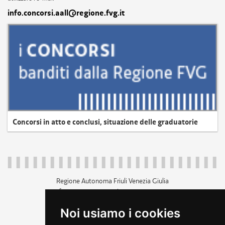
info.concorsi.aall@regione.fvg.it
Concorsi in atto e conclusi, situazione delle graduatorie
Regione Autonoma Friuli Venezia Giulia
c.f. 80014930327; p.iva 00526040324
piazza Unità d'Italia 1 Trieste
Noi usiamo i cookies
+39 040 3771111
regione.friuliveneziagiulia@certregione.fvg.it