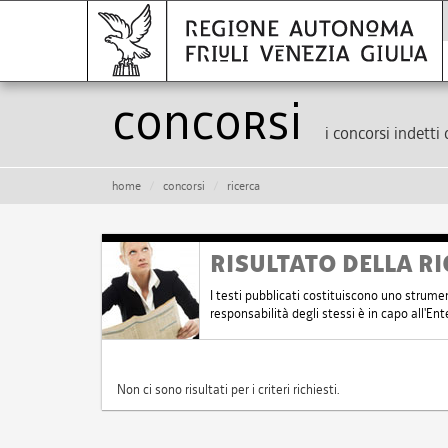
Concorsi
i concorsi indetti 
home
concorsi
ricerca
RISULTATO DELLA RI
I testi pubblicati costituiscono uno strume
responsabilità degli stessi è in capo all'E
Non ci sono risultati per i criteri richiesti.