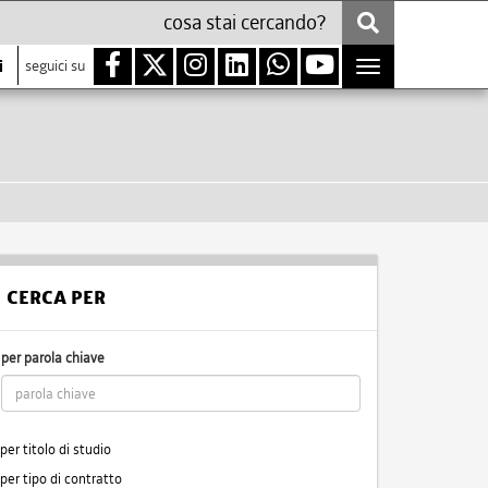
i
seguici su
Toggle
navigation
CERCA PER
per parola chiave
per titolo di studio
per tipo di contratto