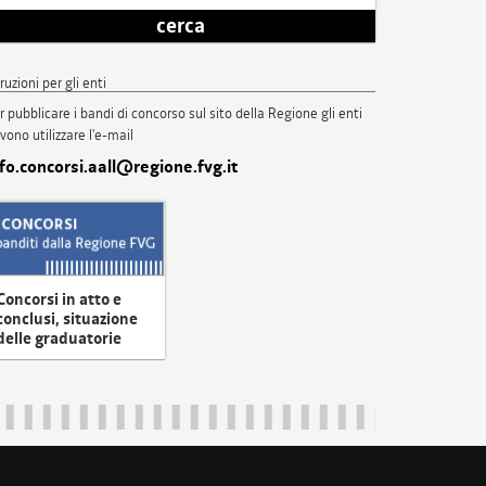
cerca
truzioni per gli enti
r pubblicare i bandi di concorso sul sito della Regione gli enti
vono utilizzare l'e-mail
nfo.concorsi.aall@regione.fvg.it
Concorsi in atto e
conclusi, situazione
delle graduatorie
uliveneziagiulia@certregione.fvg.it