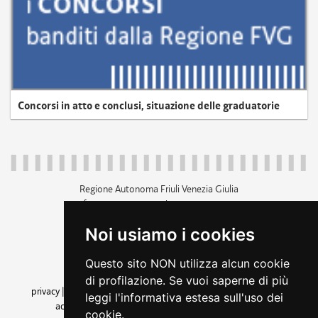
Concorsi in atto e conclusi, situazione delle graduatorie
Regione Autonoma Friuli Venezia Giulia
c.f. 80014930327; p.iva 00526040324
piazza Unità d'Italia 1 Trieste
Noi usiamo i cookies
+39 040 3771111
regione.friuliveneziagiulia@certregione.fvg.it
Questo sito NON utilizza alcun cookie
amministrazione trasparente
di profilazione. Se vuoi saperne di più
privacy
|
cookie
|
note legali
|
accessibilità
|
rss
|
dichiarazione di
leggi l'informativa estesa sull'uso dei
accessibilità
|
feedback
|
cambio preferenze cookie
cookie.