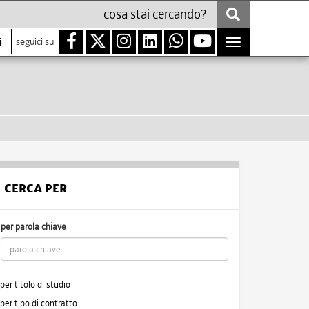
i
seguici su
Toggle
navigation
CERCA PER
per parola chiave
per titolo di studio
per tipo di contratto