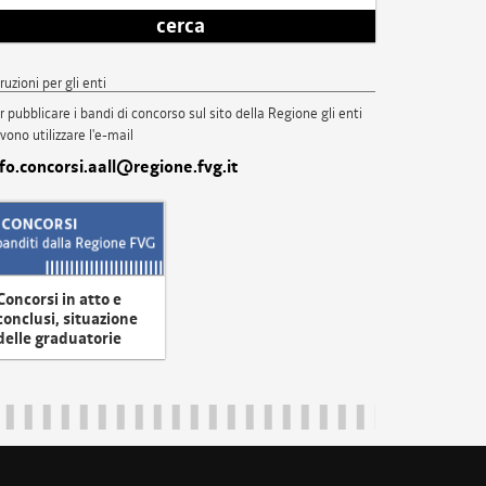
cerca
truzioni per gli enti
r pubblicare i bandi di concorso sul sito della Regione gli enti
vono utilizzare l'e-mail
nfo.concorsi.aall@regione.fvg.it
Concorsi in atto e
conclusi, situazione
delle graduatorie
uliveneziagiulia@certregione.fvg.it