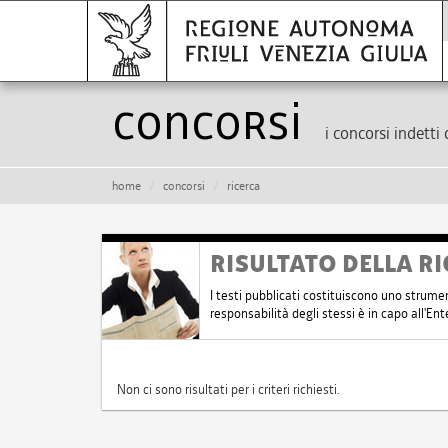
Concorsi
i concorsi indetti 
home
concorsi
ricerca
RISULTATO DELLA RI
I testi pubblicati costituiscono uno strume
responsabilità degli stessi è in capo all'E
Non ci sono risultati per i criteri richiesti.