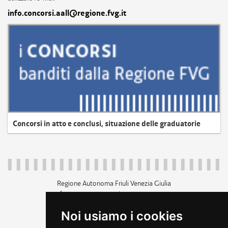
info.concorsi.aall@regione.fvg.it
Concorsi in atto e conclusi, situazione delle graduatorie
Regione Autonoma Friuli Venezia Giulia
c.f. 80014930327; p.iva 00526040324
piazza Unità d'Italia 1 Trieste
Noi usiamo i cookies
+39 040 3771111
regione.friuliveneziagiulia@certregione.fvg.it