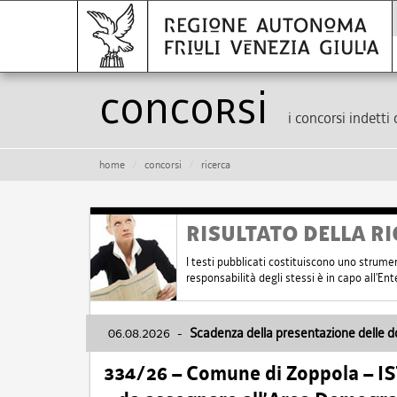
Concorsi
i concorsi indetti 
home
concorsi
ricerca
RISULTATO DELLA RI
I testi pubblicati costituiscono uno strume
responsabilità degli stessi è in capo all'E
06.08.2026
-
Scadenza della presentazione delle 
334/26 – Comune di Zoppola – 