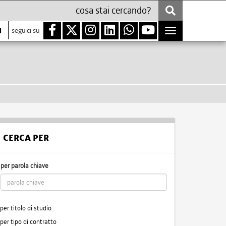
i
seguici su
Toggle
navigation
CERCA PER
per parola chiave
per titolo di studio
per tipo di contratto