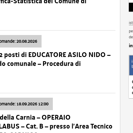
fica-Statistica del Comune di
is
pe
de
domande: 20.08.2026
i
 2 posti di EDUCATORE ASILO NIDO –
nido comunale – Procedura di
domande: 18.09.2026 12:00
della Carnia – OPERAIO
US – Cat. B – presso l’Area Tecnico