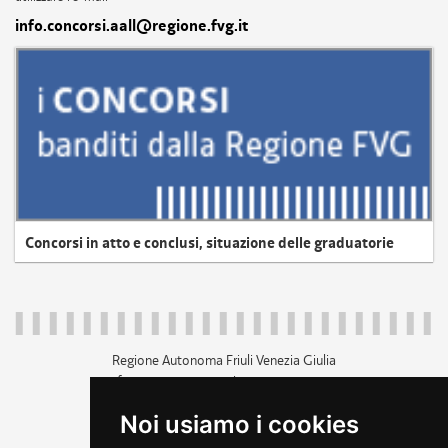
info.concorsi.aall@regione.fvg.it
Concorsi in atto e conclusi, situazione delle graduatorie
Regione Autonoma Friuli Venezia Giulia
c.f. 80014930327; p.iva 00526040324
piazza Unità d'Italia 1 Trieste
Noi usiamo i cookies
+39 040 3771111
regione.friuliveneziagiulia@certregione.fvg.it