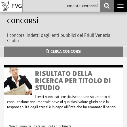
Togg
navi
Concorsi
i concorsi indetti dagli enti pubblici del Friuli Venezia
Giulia
CERCA CONCORSI
RISULTATO DELLA
RICERCA PER TITOLO DI
STUDIO
I testi pubblicati costituiscono uno strumento di
consultazione documentale privo di qualsiasi valore giuridico e la
responsabilità degli stessi è in capo all'Ente che ha emanato il bando.
Non ci sono risultati per i criteri richiesti.