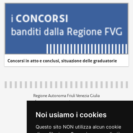
Concorsi in atto e conclusi, situazione delle graduatorie
Regione Autonoma Friuli Venezia Giulia
c.f. 80014930327; p.iva 00526040324
piazza Unità d'Italia 1 Trieste
Noi usiamo i cookies
+39 040 3771111
regione.friuliveneziagiulia@certregione.fvg.it
Questo sito NON utilizza alcun cookie
amministrazione trasparente