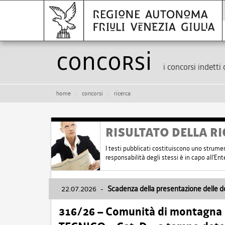
Concorsi
i concorsi indetti 
home
concorsi
ricerca
RISULTATO DELLA RI
I testi pubblicati costituiscono uno strume
responsabilità degli stessi è in capo all'E
22.07.2026
-
Scadenza della presentazione delle 
316/26 – Comunità di montagna