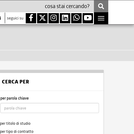
i
seguici su
Toggle
navigation
CERCA PER
per parola chiave
per titolo di studio
per tipo di contratto