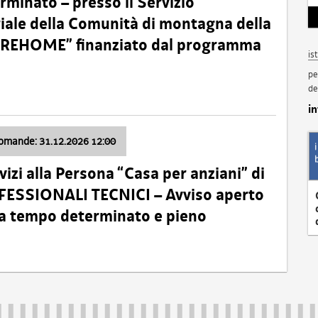
minato – presso il Servizio
oriale della Comunità di montagna della
o “REHOME” finanziato dal programma
is
pe
de
i
domande: 31.12.2026 12:00
izi alla Persona “Casa per anziani” di
ROFESSIONALI TECNICI – Avviso aperto
 a tempo determinato e pieno