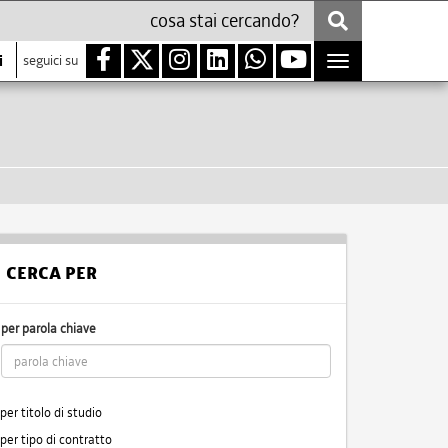
i
seguici su
Toggle
navigation
CERCA PER
per parola chiave
per titolo di studio
per tipo di contratto