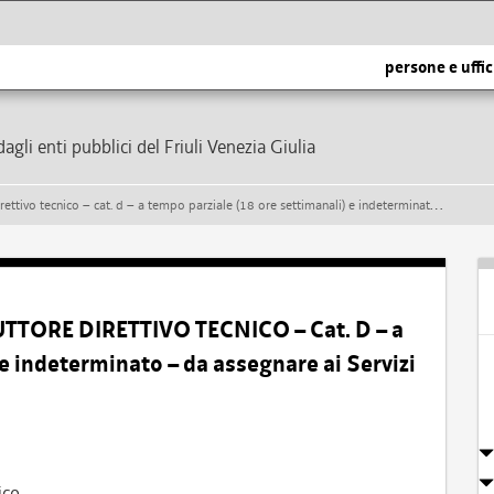
persone e uffic
dagli enti pubblici del Friuli Venezia Giulia
 d – a tempo parziale (18 ore settimanali) e indeterminato – da assegnare ai servizi tecnici del comune di taipana
UTTORE DIRETTIVO TECNICO – Cat. D – a
 e indeterminato – da assegnare ai Servizi
ico