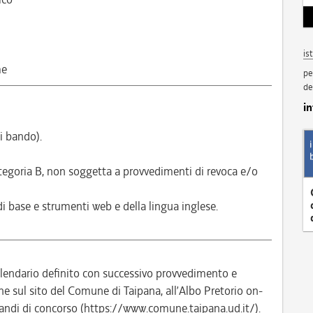
is
me
pe
de
i
i bando).
ategoria B, non soggetta a provvedimenti di revoca e/o
di base e strumenti web e della lingua inglese.
alendario definito con successivo provvedimento e
sul sito del Comune di Taipana, all’Albo Pretorio on-
andi di concorso (https://www.comune.taipana.ud.it/).