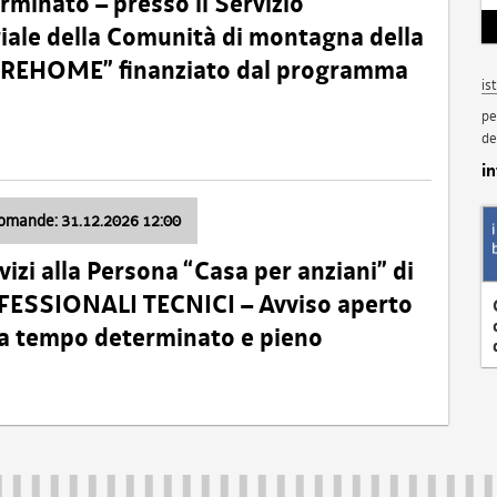
minato – presso il Servizio
oriale della Comunità di montagna della
o “REHOME” finanziato dal programma
is
pe
de
i
domande: 31.12.2026 12:00
izi alla Persona “Casa per anziani” di
ROFESSIONALI TECNICI – Avviso aperto
 a tempo determinato e pieno