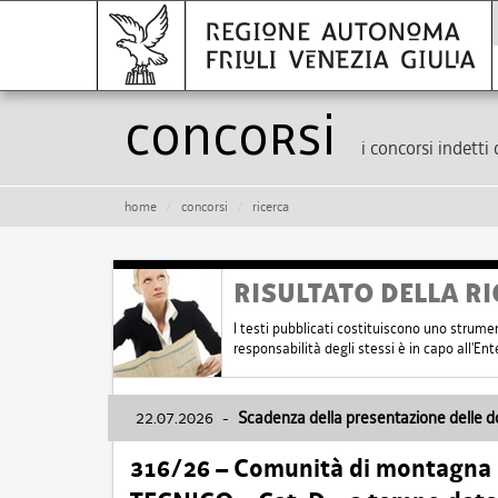
Concorsi
i concorsi indetti 
home
concorsi
ricerca
RISULTATO DELLA RI
I testi pubblicati costituiscono uno strume
responsabilità degli stessi è in capo all'E
22.07.2026
-
Scadenza della presentazione delle 
316/26 – Comunità di montagna