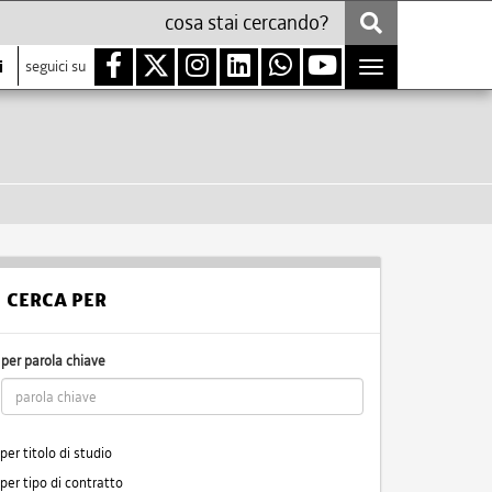
i
seguici su
Toggle
navigation
CERCA PER
per parola chiave
per titolo di studio
per tipo di contratto