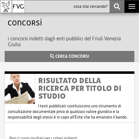
Togg
navi
Concorsi
i concorsi indetti dagli enti pubblici del Friuli Venezia
Giulia
CERCA CONCORSI
RISULTATO DELLA
RICERCA PER TITOLO DI
STUDIO
I testi pubblicati costituiscono uno strumento di
consultazione documentale privo di qualsiasi valore giuridico e la
responsabilità degli stessi è in capo all'Ente che ha emanato il bando.
Non ci sono risultati per i criteri richiesti.