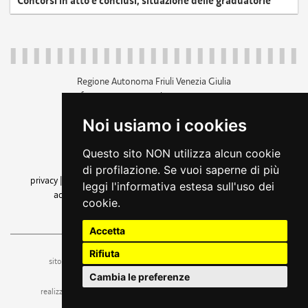
Concorsi in atto e conclusi, situazione delle graduatorie
Regione Autonoma Friuli Venezia Giulia
c.f. 80014930327; p.iva 00526040324
piazza Unità d'Italia 1 Trieste
Noi usiamo i cookies
+39 040 3771111
regione.friuliveneziagiulia@certregione.fvg.it
Questo sito NON utilizza alcun cookie
amministrazione trasparente
di profilazione. Se vuoi saperne di più
privacy
|
cookie
|
note legali
|
accessibilità
|
rss
|
dichiarazione di
leggi l'informativa estesa sull'uso dei
accessibilità
|
feedback
|
cambio preferenze cookie
cookie.
seguici su
Accetta
Rifiuta
ufficio stampa e comunicazione
sito a cura dell'
Cambia le preferenze
realizzazione
web design