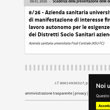
09.01.2026
-
Scadenza della presentazione delle 
8/26 - Azienda sanitaria universi
di manifestazione di interesse fin
lavoro autonomo per le esigenze 
dei Distretti Socio Sanitari azien
Azienda sanitaria universitaria Friuli Centrale (ASU FC)
c.f. 80014930327; p.iva 005260
Noi 
amministrazione trasparente
|
privacy
|
cookie
|
note 
Questo 
Accett