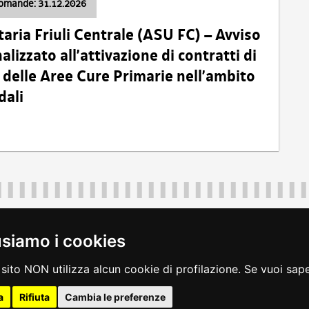
domande: 31.12.2026
taria Friuli Centrale (ASU FC) – Avviso
alizzato all’attivazione di contratti di
delle Aree Cure Primarie nell’ambito
dali
Regione Autonoma Friuli Venezia Giulia
40324
|
piazza Unità d'Italia 1 Trieste
|
+39 040 3771111
|
regione.fri
usiamo i cookies
legali
|
accessibilità
|
rss
|
dichiarazione di accessibilità
|
feedback
|
c
sito NON utilizza alcun cookie di profilazione. Se vuoi saper
a
Rifiuta
Cambia le preferenze