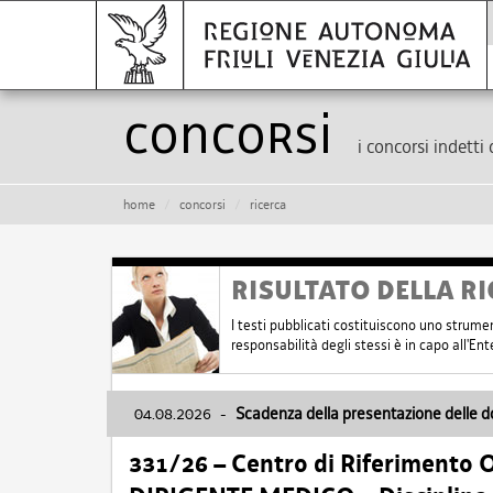
Concorsi
i concorsi indetti 
home
concorsi
ricerca
RISULTATO DELLA RI
I testi pubblicati costituiscono uno strume
responsabilità degli stessi è in capo all'E
04.08.2026
-
Scadenza della presentazione delle 
331/26 – Centro di Riferimento 