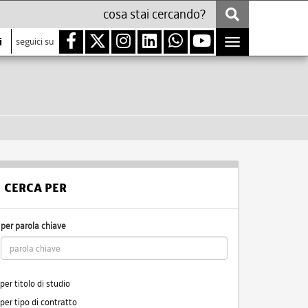
i
seguici su
Toggle
navigation
CERCA PER
per parola chiave
per titolo di studio
per tipo di contratto