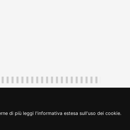
uliveneziagiulia@certregione.fvg.it
ambio preferenze cookie
|
loginFVG
ne di più leggi l'informativa estesa sull'uso dei cookie.
seguici su