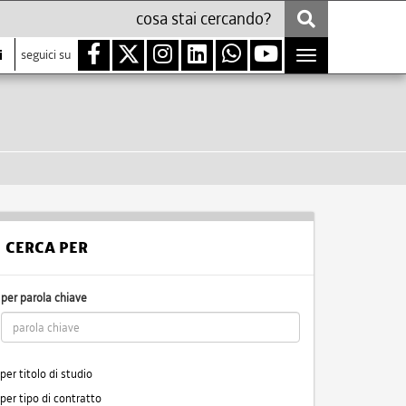
i
seguici su
Toggle
navigation
CERCA PER
per parola chiave
per titolo di studio
per tipo di contratto