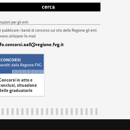
cerca
truzioni per gli enti
r pubblicare i bandi di concorso sul sito della Regione gli enti
vono utilizzare l'e-mail
nfo.concorsi.aall@regione.fvg.it
Concorsi in atto e
conclusi, situazione
delle graduatorie
uliveneziagiulia@certregione.fvg.it