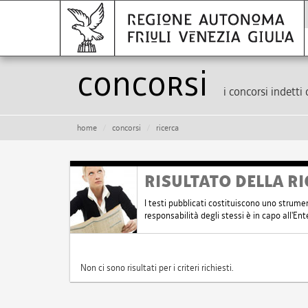
Concorsi
i concorsi indetti 
home
concorsi
ricerca
RISULTATO DELLA RI
I testi pubblicati costituiscono uno strume
responsabilità degli stessi è in capo all'E
Non ci sono risultati per i criteri richiesti.