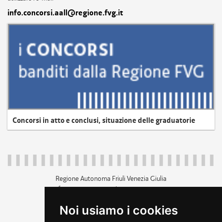
info.concorsi.aall@regione.fvg.it
Concorsi in atto e conclusi, situazione delle graduatorie
Regione Autonoma Friuli Venezia Giulia
c.f. 80014930327; p.iva 00526040324
piazza Unità d'Italia 1 Trieste
Noi usiamo i cookies
+39 040 3771111
regione.friuliveneziagiulia@certregione.fvg.it