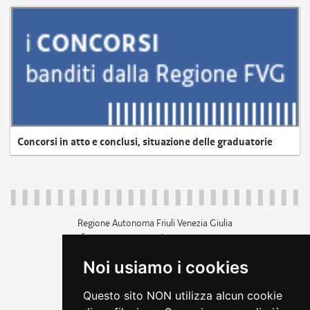
Concorsi in atto e conclusi, situazione delle graduatorie
Regione Autonoma Friuli Venezia Giulia
c.f. 80014930327; p.iva 00526040324
piazza Unità d'Italia 1 Trieste
Noi usiamo i cookies
+39 040 3771111
regione.friuliveneziagiulia@certregione.fvg.it
Questo sito NON utilizza alcun cookie
amministrazione trasparente