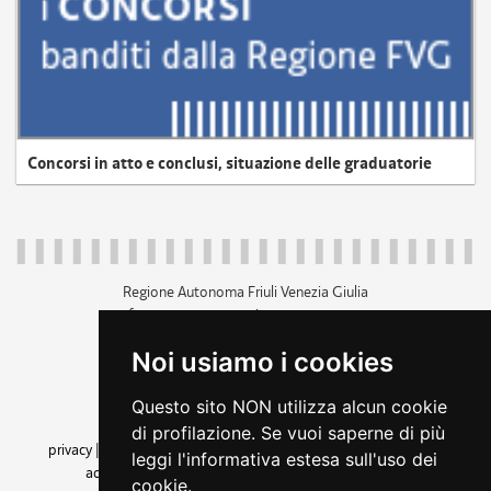
Concorsi in atto e conclusi, situazione delle graduatorie
Regione Autonoma Friuli Venezia Giulia
c.f. 80014930327; p.iva 00526040324
piazza Unità d'Italia 1 Trieste
Noi usiamo i cookies
+39 040 3771111
regione.friuliveneziagiulia@certregione.fvg.it
Questo sito NON utilizza alcun cookie
amministrazione trasparente
di profilazione. Se vuoi saperne di più
privacy
|
cookie
|
note legali
|
accessibilità
|
rss
|
dichiarazione di
leggi l'informativa estesa sull'uso dei
accessibilità
|
feedback
|
cambio preferenze cookie
cookie.