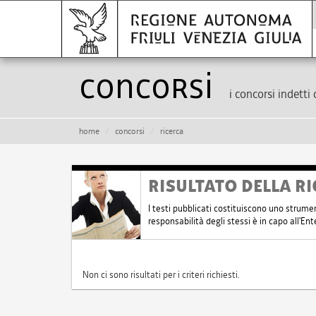
Concorsi
i concorsi indetti 
home
concorsi
ricerca
RISULTATO DELLA RI
I testi pubblicati costituiscono uno strume
responsabilità degli stessi è in capo all'E
Non ci sono risultati per i criteri richiesti.