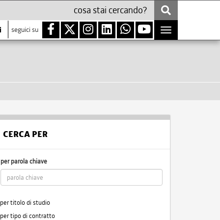
i
seguici su
Toggle
navigation
CERCA PER
per parola chiave
per titolo di studio
per tipo di contratto