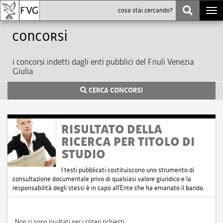
Togg
navi
Concorsi
i concorsi indetti dagli enti pubblici del Friuli Venezia
Giulia
CERCA CONCORSI
RISULTATO DELLA
RICERCA PER TITOLO DI
STUDIO
I testi pubblicati costituiscono uno strumento di
consultazione documentale privo di qualsiasi valore giuridico e la
responsabilità degli stessi è in capo all'Ente che ha emanato il bando.
Non ci sono risultati per i criteri richiesti.