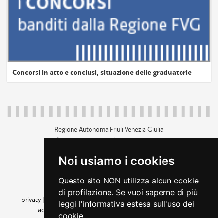
Concorsi in atto e conclusi, situazione delle graduatorie
Regione Autonoma Friuli Venezia Giulia
c.f. 80014930327; p.iva 00526040324
piazza Unità d'Italia 1 Trieste
Noi usiamo i cookies
+39 040 3771111
regione.friuliveneziagiulia@certregione.fvg.it
Questo sito NON utilizza alcun cookie
amministrazione trasparente
di profilazione. Se vuoi saperne di più
privacy
|
cookie
|
note legali
|
accessibilità
|
rss
|
dichiarazione di
leggi l'informativa estesa sull'uso dei
accessibilità
|
feedback
|
cambio preferenze cookie
cookie.