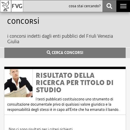
Togg
navi
Concorsi
i concorsi indetti dagli enti pubblici del Friuli Venezia
Giulia
CERCA CONCORSI
RISULTATO DELLA
RICERCA PER TITOLO DI
STUDIO
I testi pubblicati costituiscono uno strumento di
consultazione documentale privo di qualsiasi valore giuridico e la
responsabilità degli stessi è in capo all'Ente che ha emanato il bando.
Non ci sono risultati per i criteri richiesti.