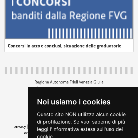
Concorsi in atto e conclusi, situazione delle graduatorie
Regione Autonoma Friuli Venezia Giulia
c.f. 80014930327; p.iva 00526040324
piazza Unità d'Italia 1 Trieste
Noi usiamo i cookies
+39 040 3771111
regione.friuliveneziagiulia@certregione.fvg.it
Questo sito NON utilizza alcun cookie
amministrazione trasparente
di profilazione. Se vuoi saperne di più
privacy
|
cookie
|
note legali
|
accessibilità
|
rss
|
dichiarazione di
leggi l'informativa estesa sull'uso dei
accessibilità
|
feedback
|
cambio preferenze cookie
cookie.