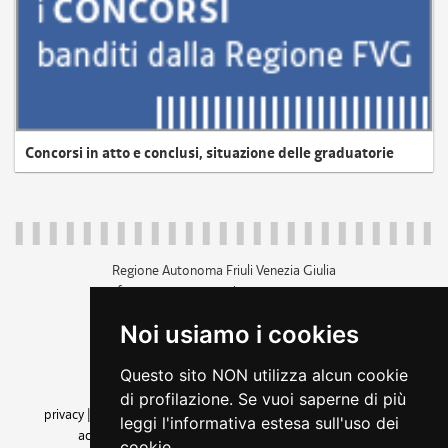
Concorsi in atto e conclusi, situazione delle graduatorie
Regione Autonoma Friuli Venezia Giulia
c.f. 80014930327; p.iva 00526040324
piazza Unità d'Italia 1 Trieste
Noi usiamo i cookies
+39 040 3771111
regione.friuliveneziagiulia@certregione.fvg.it
Questo sito NON utilizza alcun cookie
amministrazione trasparente
di profilazione. Se vuoi saperne di più
privacy
|
cookie
|
note legali
|
accessibilità
|
rss
|
dichiarazione di
leggi l'informativa estesa sull'uso dei
accessibilità
|
feedback
|
cambio preferenze cookie
cookie.