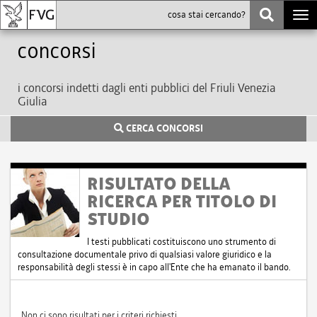
Togg
navi
Concorsi
i concorsi indetti dagli enti pubblici del Friuli Venezia
Giulia
CERCA CONCORSI
RISULTATO DELLA
RICERCA PER TITOLO DI
STUDIO
I testi pubblicati costituiscono uno strumento di
consultazione documentale privo di qualsiasi valore giuridico e la
responsabilità degli stessi è in capo all'Ente che ha emanato il bando.
Non ci sono risultati per i criteri richiesti.