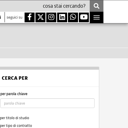
i
seguici su
Toggle
navigation
CERCA PER
per parola chiave
per titolo di studio
per tipo di contratto