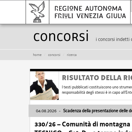
Concorsi
i concorsi indetti 
home
concorsi
ricerca
RISULTATO DELLA RI
I testi pubblicati costituiscono uno strume
responsabilità degli stessi è in capo all'E
04.08.2026
-
Scadenza della presentazione delle 
330/26 – Comunità di montagna