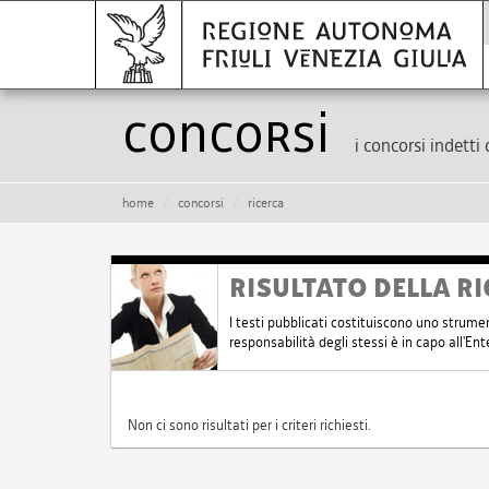
Concorsi
i concorsi indetti 
home
concorsi
ricerca
RISULTATO DELLA RI
I testi pubblicati costituiscono uno strume
responsabilità degli stessi è in capo all'E
Non ci sono risultati per i criteri richiesti.