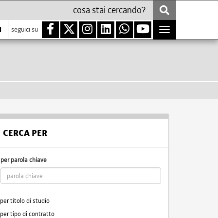
i
seguici su
Toggle
navigation
CERCA PER
per parola chiave
per titolo di studio
per tipo di contratto