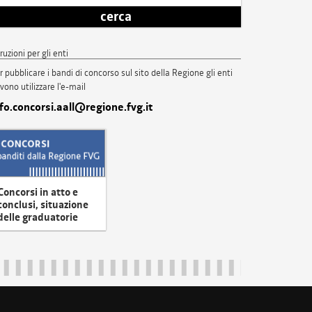
cerca
truzioni per gli enti
r pubblicare i bandi di concorso sul sito della Regione gli enti
vono utilizzare l'e-mail
nfo.concorsi.aall@regione.fvg.it
Concorsi in atto e
conclusi, situazione
delle graduatorie
uliveneziagiulia@certregione.fvg.it