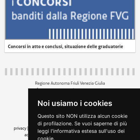
Concorsi in atto e conclusi, situazione delle graduatorie
Regione Autonoma Friuli Venezia Giulia
c.f. 80014930327; p.iva 00526040324
piazza Unità d'Italia 1 Trieste
Noi usiamo i cookies
+39 040 3771111
regione.friuliveneziagiulia@certregione.fvg.it
Questo sito NON utilizza alcun cookie
amministrazione trasparente
di profilazione. Se vuoi saperne di più
privacy
|
cookie
|
note legali
|
accessibilità
|
rss
|
dichiarazione di
leggi l'informativa estesa sull'uso dei
accessibilità
|
feedback
|
cambio preferenze cookie
cookie.