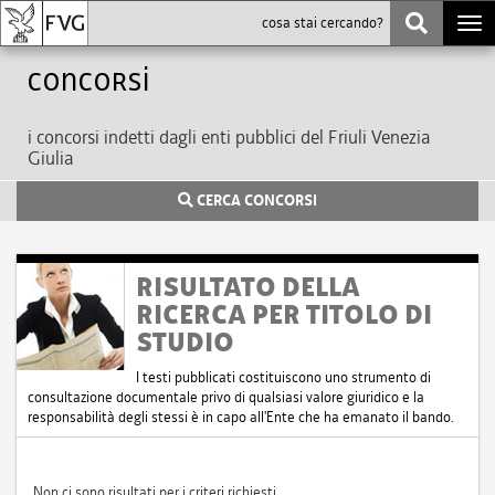
Togg
navi
Concorsi
i concorsi indetti dagli enti pubblici del Friuli Venezia
Giulia
CERCA CONCORSI
RISULTATO DELLA
RICERCA PER TITOLO DI
STUDIO
I testi pubblicati costituiscono uno strumento di
consultazione documentale privo di qualsiasi valore giuridico e la
responsabilità degli stessi è in capo all'Ente che ha emanato il bando.
Non ci sono risultati per i criteri richiesti.