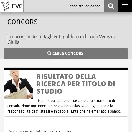
Togg
navi
Concorsi
i concorsi indetti dagli enti pubblici del Friuli Venezia
Giulia
CERCA CONCORSI
RISULTATO DELLA
RICERCA PER TITOLO DI
STUDIO
I testi pubblicati costituiscono uno strumento di
consultazione documentale privo di qualsiasi valore giuridico e la
responsabilità degli stessi è in capo all'Ente che ha emanato il bando.
Non ci sono risultati per i criteri richiesti.