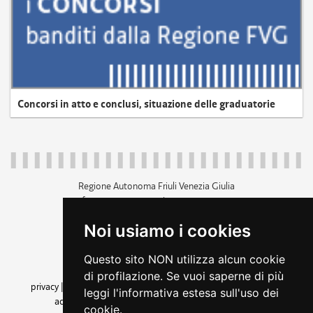
Concorsi in atto e conclusi, situazione delle graduatorie
Regione Autonoma Friuli Venezia Giulia
c.f. 80014930327; p.iva 00526040324
piazza Unità d'Italia 1 Trieste
Noi usiamo i cookies
+39 040 3771111
regione.friuliveneziagiulia@certregione.fvg.it
Questo sito NON utilizza alcun cookie
amministrazione trasparente
di profilazione. Se vuoi saperne di più
privacy
|
cookie
|
note legali
|
accessibilità
|
rss
|
dichiarazione di
leggi l'informativa estesa sull'uso dei
accessibilità
|
feedback
|
cambio preferenze cookie
cookie.