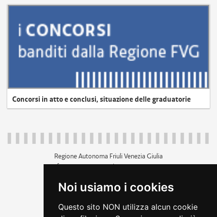
Concorsi in atto e conclusi, situazione delle graduatorie
Regione Autonoma Friuli Venezia Giulia
c.f. 80014930327; p.iva 00526040324
piazza Unità d'Italia 1 Trieste
Noi usiamo i cookies
+39 040 3771111
regione.friuliveneziagiulia@certregione.fvg.it
Questo sito NON utilizza alcun cookie
amministrazione trasparente