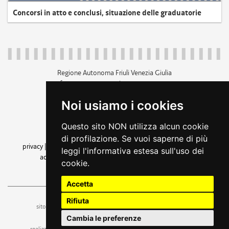
Concorsi in atto e conclusi, situazione delle graduatorie
Regione Autonoma Friuli Venezia Giulia
c.f. 80014930327; p.iva 00526040324
piazza Unità d'Italia 1 Trieste
Noi usiamo i cookies
+39 040 3771111
regione.friuliveneziagiulia@certregione.fvg.it
Questo sito NON utilizza alcun cookie
amministrazione trasparente
di profilazione. Se vuoi saperne di più
privacy
|
cookie
|
note legali
|
accessibilità
|
rss
|
dichiarazione di
leggi l'informativa estesa sull'uso dei
accessibilità
|
feedback
|
cambio preferenze cookie
cookie.
seguici su
Accetta
Rifiuta
ufficio stampa e comunicazione
sito a cura dell'
Cambia le preferenze