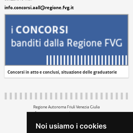
info.concorsi.aall@regione.fvg.it
Concorsi in atto e conclusi, situazione delle graduatorie
Regione Autonoma Friuli Venezia Giulia
c.f. 80014930327; p.iva 00526040324
piazza Unità d'Italia 1 Trieste
Noi usiamo i cookies
+39 040 3771111
regione.friuliveneziagiulia@certregione.fvg.it