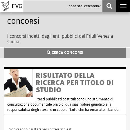
Togg
navi
Concorsi
i concorsi indetti dagli enti pubblici del Friuli Venezia
Giulia
CERCA CONCORSI
RISULTATO DELLA
RICERCA PER TITOLO DI
STUDIO
I testi pubblicati costituiscono uno strumento di
consultazione documentale privo di qualsiasi valore giuridico e la
responsabilità degli stessi è in capo all'Ente che ha emanato il bando.
Non ci sono risultati per i criteri richiesti.