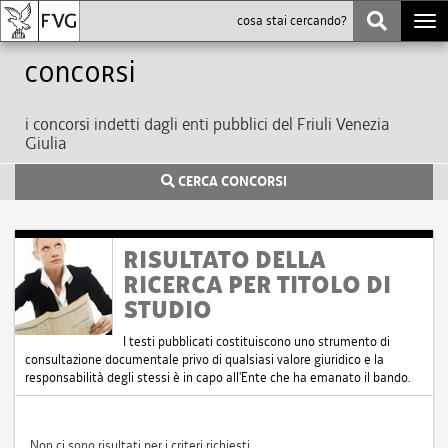
Togg
navi
Concorsi
i concorsi indetti dagli enti pubblici del Friuli Venezia
Giulia
CERCA CONCORSI
RISULTATO DELLA
RICERCA PER TITOLO DI
STUDIO
I testi pubblicati costituiscono uno strumento di
consultazione documentale privo di qualsiasi valore giuridico e la
responsabilità degli stessi è in capo all'Ente che ha emanato il bando.
Non ci sono risultati per i criteri richiesti.