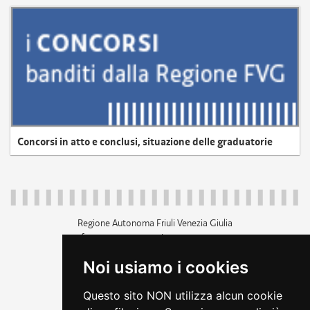
Concorsi in atto e conclusi, situazione delle graduatorie
Regione Autonoma Friuli Venezia Giulia
c.f. 80014930327; p.iva 00526040324
piazza Unità d'Italia 1 Trieste
Noi usiamo i cookies
+39 040 3771111
regione.friuliveneziagiulia@certregione.fvg.it
Questo sito NON utilizza alcun cookie
amministrazione trasparente