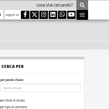
i
seguici su
Toggle
navigation
CERCA PER
per parola chiave
per titolo di studio
per tipo di contratto