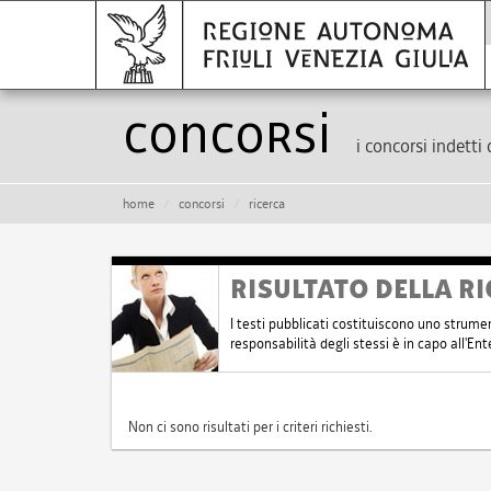
Concorsi
i concorsi indetti 
home
concorsi
ricerca
RISULTATO DELLA RI
I testi pubblicati costituiscono uno strume
responsabilità degli stessi è in capo all'E
Non ci sono risultati per i criteri richiesti.