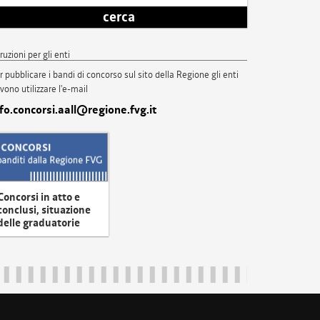
cerca
truzioni per gli enti
r pubblicare i bandi di concorso sul sito della Regione gli enti
vono utilizzare l'e-mail
nfo.concorsi.aall@regione.fvg.it
Concorsi in atto e
conclusi, situazione
delle graduatorie
uliveneziagiulia@certregione.fvg.it