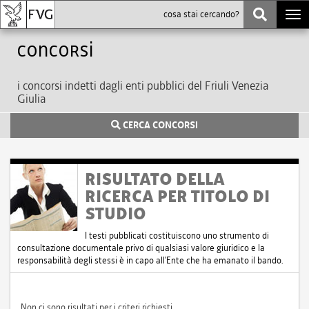
Togg
navi
Concorsi
i concorsi indetti dagli enti pubblici del Friuli Venezia
Giulia
CERCA CONCORSI
RISULTATO DELLA
RICERCA PER TITOLO DI
STUDIO
I testi pubblicati costituiscono uno strumento di
consultazione documentale privo di qualsiasi valore giuridico e la
responsabilità degli stessi è in capo all'Ente che ha emanato il bando.
Non ci sono risultati per i criteri richiesti.