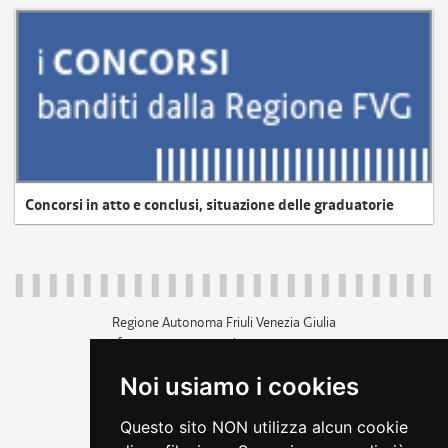
Concorsi in atto e conclusi, situazione delle graduatorie
Regione Autonoma Friuli Venezia Giulia
c.f. 80014930327; p.iva 00526040324
piazza Unità d'Italia 1 Trieste
Noi usiamo i cookies
+39 040 3771111
regione.friuliveneziagiulia@certregione.fvg.it
Questo sito NON utilizza alcun cookie
amministrazione trasparente