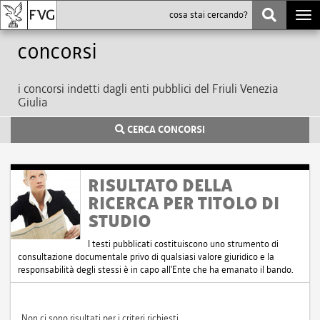
Togg
navi
Concorsi
i concorsi indetti dagli enti pubblici del Friuli Venezia
Giulia
CERCA CONCORSI
RISULTATO DELLA
RICERCA PER TITOLO DI
STUDIO
I testi pubblicati costituiscono uno strumento di
consultazione documentale privo di qualsiasi valore giuridico e la
responsabilità degli stessi è in capo all'Ente che ha emanato il bando.
Non ci sono risultati per i criteri richiesti.