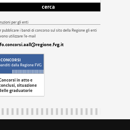
cerca
truzioni per gli enti
r pubblicare i bandi di concorso sul sito della Regione gli enti
vono utilizzare l'e-mail
nfo.concorsi.aall@regione.fvg.it
Concorsi in atto e
conclusi, situazione
delle graduatorie
uliveneziagiulia@certregione.fvg.it