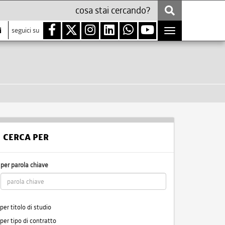
i
seguici su
Toggle
navigation
CERCA PER
per parola chiave
per titolo di studio
per tipo di contratto