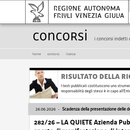
Concorsi
i concorsi indetti 
home
concorsi
ricerca
RISULTATO DELLA RI
I testi pubblicati costituiscono uno strume
responsabilità degli stessi è in capo all'E
26.06.2026
-
Scadenza della presentazione delle 
282/26 – LA QUIETE Azienda Pubbl