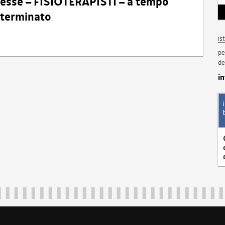
eresse – FISIOTERAPISTI – a tempo
determinato
is
pe
de
i
Regione Autonoma Friuli Venezia Giulia
40324
|
piazza Unità d'Italia 1 Trieste
|
+39 040 3771111
|
regione.fri