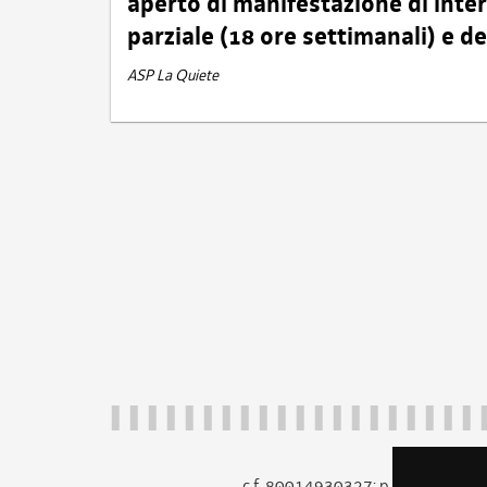
aperto di manifestazione di int
parziale (18 ore settimanali) e 
ASP La Quiete
c.f. 80014930327; p.iva 005260