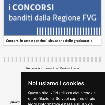
Concorsi in atto e conclusi, situazione delle graduatorie
Regione Autonoma Friuli Venezia Giulia
c.f. 80014930327; p.iva 00526040324
piazza Unità d'Italia 1 Trieste
Noi usiamo i cookies
+39 040 3771111
regione.friuliveneziagiulia@certregione.fvg.it
Questo sito NON utilizza alcun cookie
amministrazione trasparente
di profilazione. Se vuoi saperne di più
privacy
|
cookie
|
note legali
|
accessibilità
|
rss
|
dichiarazione di
leggi l'informativa estesa sull'uso dei