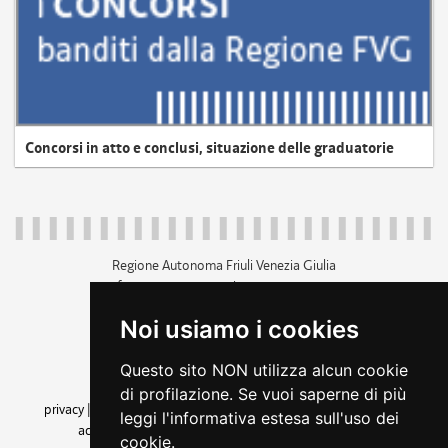
Concorsi in atto e conclusi, situazione delle graduatorie
Regione Autonoma Friuli Venezia Giulia
c.f. 80014930327; p.iva 00526040324
piazza Unità d'Italia 1 Trieste
Noi usiamo i cookies
+39 040 3771111
regione.friuliveneziagiulia@certregione.fvg.it
Questo sito NON utilizza alcun cookie
amministrazione trasparente
di profilazione. Se vuoi saperne di più
privacy
|
cookie
|
note legali
|
accessibilità
|
rss
|
dichiarazione di
leggi l'informativa estesa sull'uso dei
accessibilità
|
feedback
|
cambio preferenze cookie
cookie.